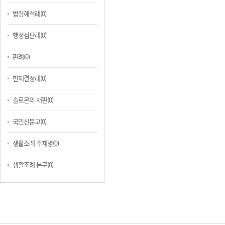
법령해석례(0)
행정심판례(0)
판례(0)
헌재결정례(0)
솔로몬의 재판(0)
국민신문고(0)
생활조례 주제명(0)
생활조례 본문(0)