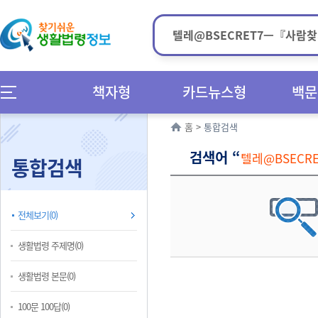
책자형
카드뉴스형
백문
홈
>
통합검색
검색어 “
텔레@BSEC
통합검색
전체보기(0)
생활법령 주제명(0)
생활법령 본문(0)
100문 100답(0)