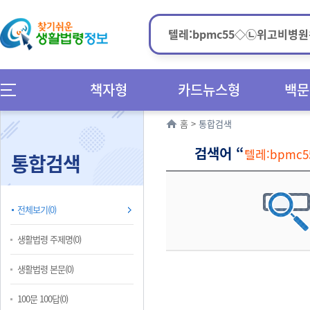
책자형
카드뉴스형
백문
홈
>
통합검색
검색어 “
텔레:bpm
통합검색
전체보기(0)
생활법령 주제명(0)
생활법령 본문(0)
100문 100답(0)