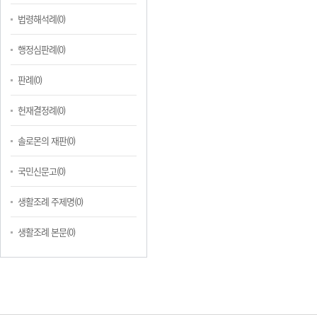
법령해석례(0)
행정심판례(0)
판례(0)
헌재결정례(0)
솔로몬의 재판(0)
국민신문고(0)
생활조례 주제명(0)
생활조례 본문(0)