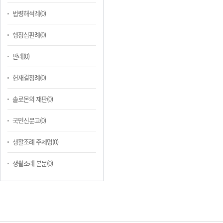
법령해석례(0)
행정심판례(0)
판례(0)
헌재결정례(0)
솔로몬의 재판(0)
국민신문고(0)
생활조례 주제명(0)
생활조례 본문(0)