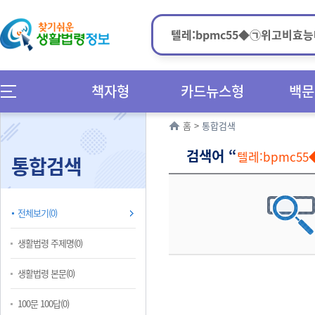
책자형
카드뉴스형
백문
홈
>
통합검색
검색어 “
텔레:bpmc
통합검색
전체보기(0)
생활법령 주제명(0)
생활법령 본문(0)
100문 100답(0)