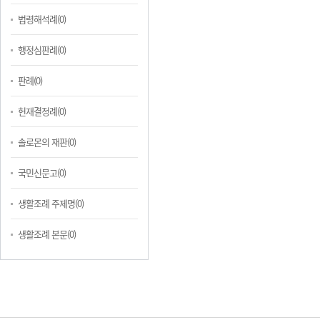
법령해석례(0)
행정심판례(0)
판례(0)
헌재결정례(0)
솔로몬의 재판(0)
국민신문고(0)
생활조례 주제명(0)
생활조례 본문(0)