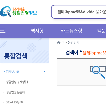
책자형
카드뉴스형
백문
홈
>
통합검색
검색어 “
텔레:bpmc
통합검색
전체보기(0)
생활법령 주제명(0)
생활법령 본문(0)
100문 100답(0)