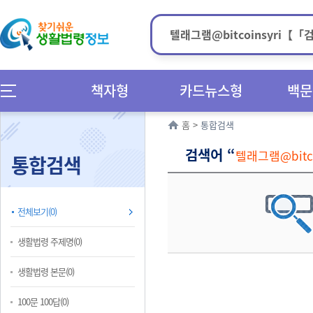
책자형
카드뉴스형
백문
홈
>
통합검색
검색어 “
텔래그램@bit
통합검색
전체보기(0)
생활법령 주제명(0)
생활법령 본문(0)
100문 100답(0)