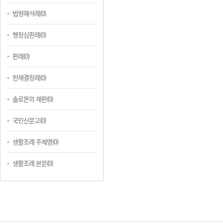
법령해석례(0)
행정심판례(0)
판례(0)
헌재결정례(0)
솔로몬의 재판(0)
국민신문고(0)
생활조례 주제명(0)
생활조례 본문(0)