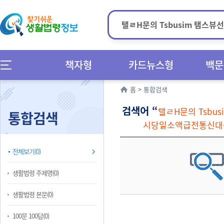
책자형
카드뉴스형
백문
홈
>
통합검색
검색어 “
탤ㄹH문의 Tsb
통합검색
시당일소액급전통신대
전체보기(0)
생활법령 주제명(0)
생활법령 본문(0)
100문 100답(0)