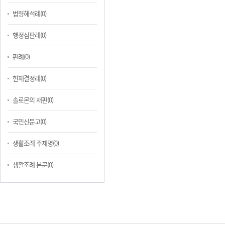
법령해석례(0)
행정심판례(0)
판례(0)
헌재결정례(0)
솔로몬의 재판(0)
국민신문고(0)
생활조례 주제명(0)
생활조례 본문(0)