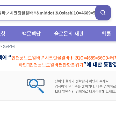
스형
백문백답
솔로몬의 재판
웹툰
>
통합검색
색어 “
인천룸보도알바↗시크릿꿀알바↟·Ø1O=4689=56O9
”에 대한 통합
확인⍁인천룸보도알바편안한분위기
단어의 철자가 정확한지 확인해 주세요.
검색어의 단어수를 줄이거나, 다른 검색어로
보다 일반적인 검색어로 다시검색해 보세요.