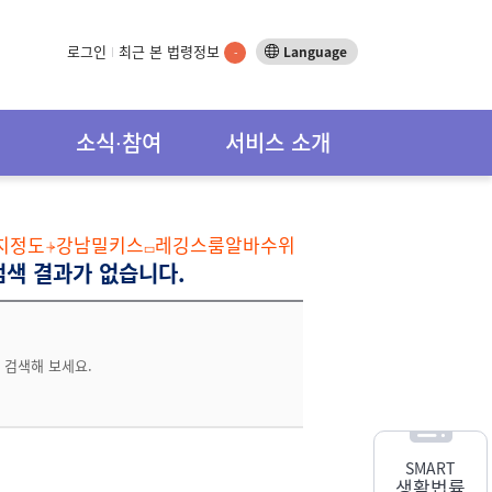
로그인
최근 본 법령정보
Language
-
소식∙참여
서비스 소개
«터치정도⍆강남밀키스▭레깅스룸알바수위
검색 결과가 없습니다.
 검색해 보세요.
SMART
생활법률