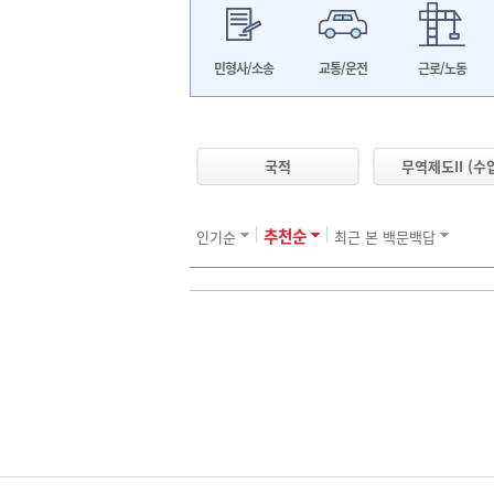
민형사/소송
교통/운전
근로/노동
국적
무역제도II (수입
추천순
인기순
최근 본 백문백답