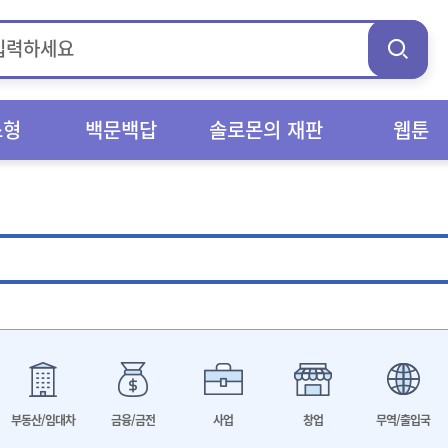
스형
백문백답
솔로몬의 재판
웹툰
부동산/임대차
금융/금전
사업
창업
무역/출입국