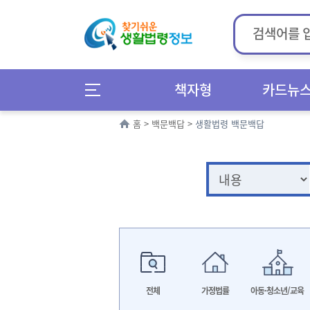
책자형
카드뉴
홈
>
백문백답
>
생활법령 백문백답
전체
가정법률
아동·청소년/교육