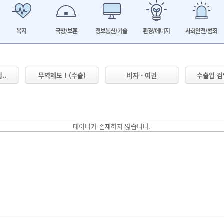
복지
국방/보훈
정보통신/기술
환경/에너지
사회안전/범죄
..
무역제도Ⅰ(수출)
비자ㆍ여권
수출입 
데이터가 존재하지 않습니다.