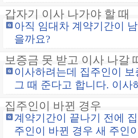
갑자기 이사 나가야 할 때
아직 임대차 계약기간이 남
을까요?
보증금 못 받고 이사 나갈 
이사하려는데 집주인이 보
그 때 준다고 합니다. 이사
집주인이 바뀐 경우
계약기간이 끝나기 전에 집
주인이 바뀐 경우 새 주인