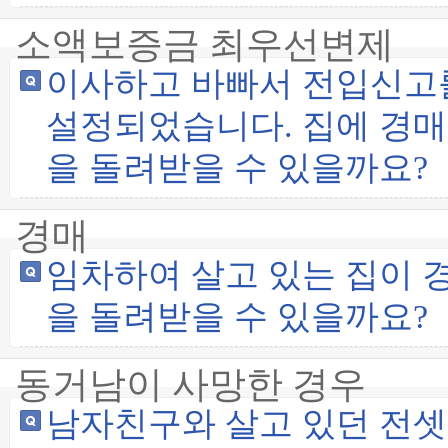
소액보증금 최우선변제
이사하고 바빠서 전입신고를
설정되었습니다. 집에 경
을 돌려받을 수 있을까요?
경매
임차하여 살고 있는 집이 
을 돌려받을 수 있을까요?
동거남이 사망한 경우
남자친구와 살고 있던 전셋