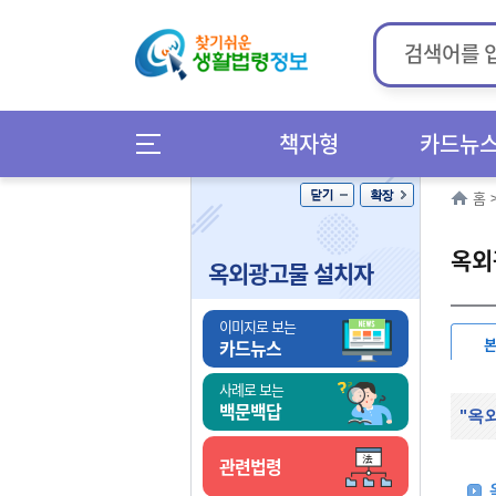
책자형
카드뉴
홈
옥외
옥외광고물 설치자
이미지로 보는
카드뉴스
사례로 보는
백문백답
"옥
관련법령