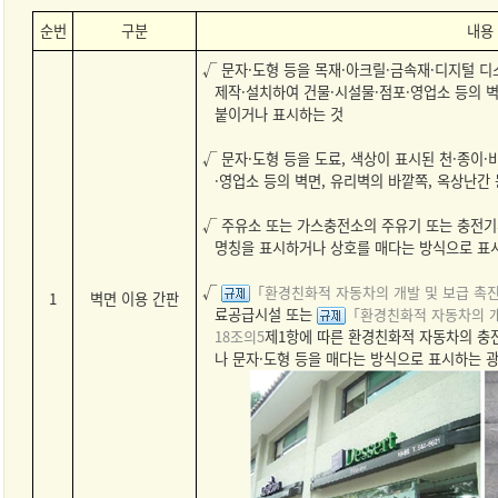
순번
구분
내용
√ 문자·도형 등을 목재·아크릴·금속재·디지털 
제작·설치하여 건물·시설물·점포·영업소 등의 벽
붙이거나 표시하는 것
√ 문자·도형 등을 도료, 색상이 표시된 천·종이
·영업소 등의 벽면, 유리벽의 바깥쪽, 옥상난간
√ 주유소 또는 가스충전소의 주유기 또는 충전기
명칭을 표시하거나 상호를 매다는 방식으로 표
√
「환경친화적 자동차의 개발 및 보급 촉진
1
벽면 이용 간판
료공급시설 또는
「환경친화적 자동차의 개
18조의5
제1항에 따른 환경친화적 자동차의 충
나 문자·도형 등을 매다는 방식으로 표시하는 