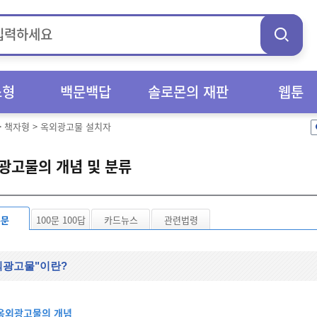
스형
백문백답
솔로몬의 재판
웹툰
>
책자형
>
옥외광고물 설치자
광고물의 개념 및 분류
본문
100문 100답
카드뉴스
관련법령
외광고물"이란?
옥외광고물의 개념