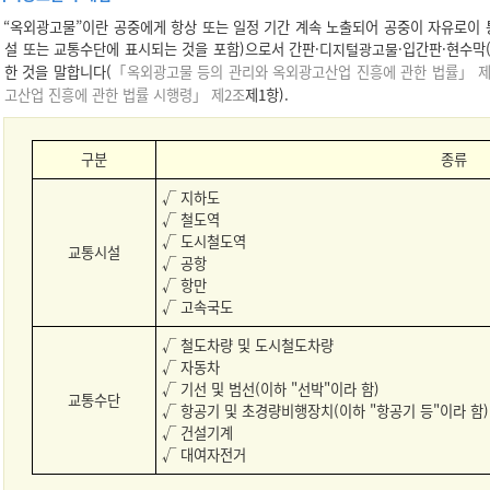
“옥외광고물”이란 공중에게 항상 또는 일정 기간 계속 노출되어 공중이 자유로이 
설 또는 교통수단에 표시되는 것을 포함)으로서 간판·
디지털광고물
·입간판·현수막
한 것을 말합니다(
「옥외광고물 등의 관리와 옥외광고산업 진흥에 관한 법률」 제
고산업 진흥에 관한 법률 시행령」 제2조
제1항).
구분
종류
√ 지하도
√ 철도역
√ 도시철도역
교통시설
√ 공항
√ 항만
√ 고속국도
√ 철도차량 및 도시철도차량
√ 자동차
√ 기선 및 범선(이하 "선박"이라 함)
교통수단
√ 항공기 및 초경량비행장치(이하 "항공기 등"이라 함)
√ 건설기계
√ 대여자전거