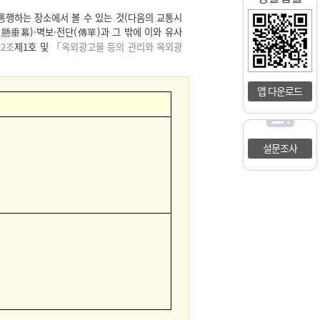
통행하는 장소에서 볼 수 있는 것(다음의 교통시
(懸垂幕)·벽보·전단(傳單)과 그 밖에 이와 유사
2조
제1호 및
「옥외광고물 등의 관리와 옥외광
앱 다운로드
설문조사