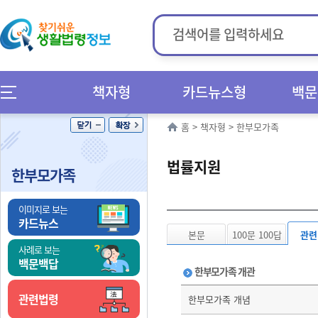
책자형
카드뉴스형
백문
홈
>
책자형
>
한부모가족
법률지원
한부모가족
이미지로 보는
카드뉴스
본문
100문 100답
관련
사례로 보는
백문백답
한부모가족 개관
관련법령
한부모가족 개념