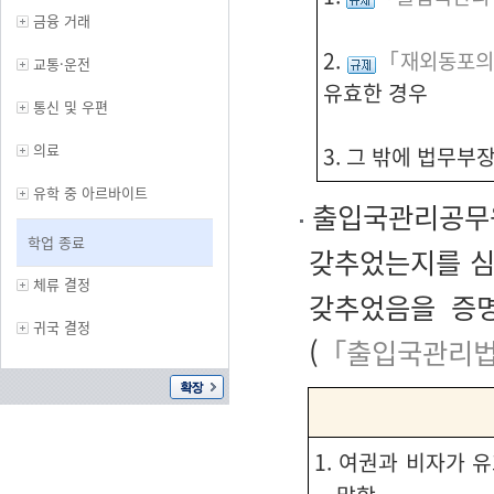
금융 거래
2.
「재외동포의 
교통·운전
유효한 경우
통신 및 우편
의료
3. 그 밖에 법무부
유학 중 아르바이트
출입국관리공무원
학업 종료
갖추었는지를 심
체류 결정
갖추었음을 증
귀국 결정
(
「출입국관리법
1. 여권과 비자가 