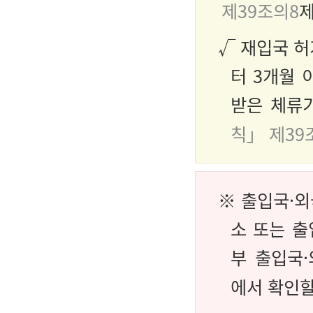
제39조의8
제
√ 재입국 
터 3개월 
받은 체류
칙」 제39
※ 출입국·외
소 또는 출
부 출입국
에서 확인할