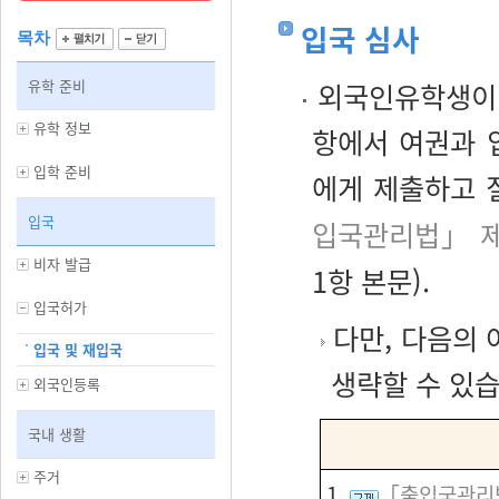
입국 심사
목차
유학 준비
외국인유학생이 
유학 정보
항에서 여권과 
입학 준비
에게 제출하고 
입국
입국관리법」 제
비자 발급
1항 본문).
입국허가
다만, 다음의
입국 및 재입국
생략할 수 있습
외국인등록
국내 생활
주거
1.
「출입국관리법