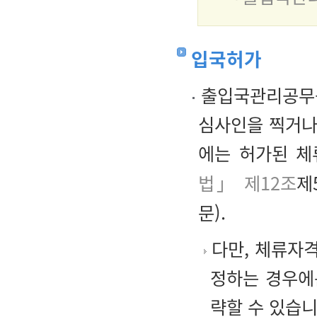
입국허가
출입국관리공무원
심사인을 찍거나
에는 허가된 체
법」 제12조
제
문).
다만, 체류자
정하는 경우에
략할 수 있습니