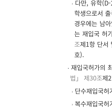
다만, 유학(D
학생으로서 출
경우에는 남아
는 재입국 허
조
제1항 단서
호).
재입국허가의 최
법」 제30조
제2
단수재입국허가(
복수재입국허가(