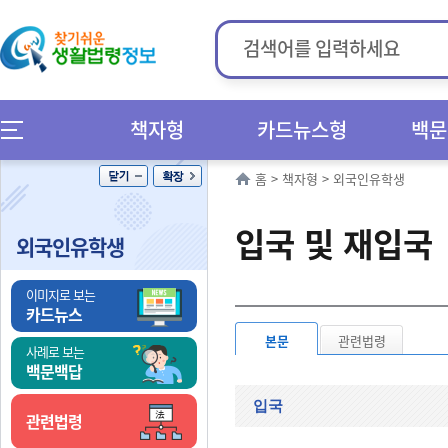
책자형
카드뉴스형
백문
홈
>
책자형
>
외국인유학생
입국 및 재입국
외국인유학생
이미지로 보는
카드뉴스
본문
관련법령
사례로 보는
백문백답
입국
관련법령