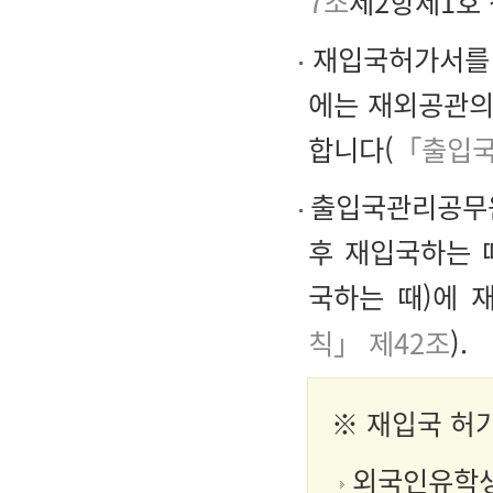
7조
제2항제1호 
재입국허가서를 
에는 재외공관의
합니다(
「출입국
출입국관리공무원
후 재입국하는 
국하는 때)에 
칙」 제42조
).
※
재입국 허
외국인유학생