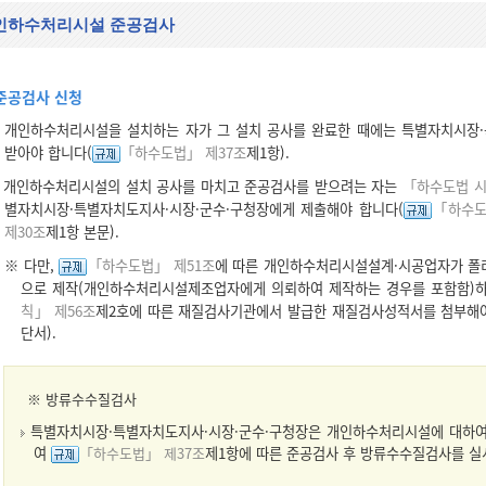
인하수처리시설 준공검사
준공검사 신청
개인하수처리시설을 설치하는 자가 그 설치 공사를 완료한 때에는 특별자치시장·
받아야 합니다(
「하수도법」 제37조
제1항).
개인하수처리시설의 설치 공사를 마치고 준공검사를 받으려는 자는
「하수도법 시
별자치시장·특별자치도지사·시장·군수·구청장에게 제출해야 합니다(
「하수도
제30조
제1항 본문).
※ 다만,
「하수도법」 제51조
에 따른 개인하수처리시설설계·시공업자가 폴리
으로 제작(개인하수처리시설제조업자에게 의뢰하여 제작하는 경우를 포함함)
칙」 제56조
제2호에 따른 재질검사기관에서 발급한 재질검사성적서를 첨부해야
단서).
※
방류수수질검사
특별자치시장·특별자치도지사·시장·군수·구청장은 개인하수처리시설에 대하여
여
「하수도법」 제37조
제1항에 따른 준공검사 후 방류수수질검사를 실