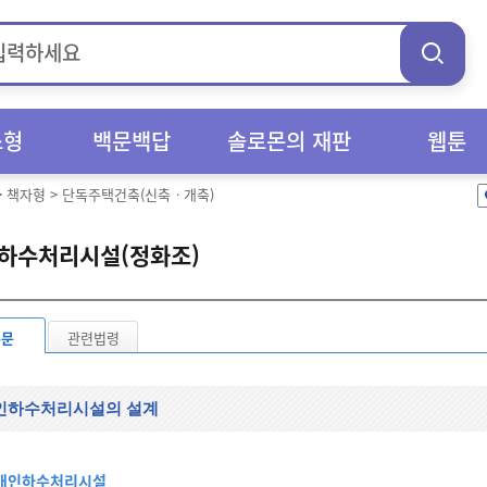
스형
백문백답
솔로몬의 재판
웹툰
>
책자형
>
단독주택건축(신축ㆍ개축)
하수처리시설(정화조)
본문
관련법령
인하수처리시설의 설계
개인하수처리시설