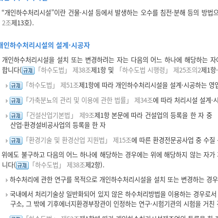
“개인하수처리시설”이란 건물·시설 등에서 발생하는 오수를 침전·분해 등의 방법
2조
제13호).
개인하수처리시설의 설계·시공자
개인하수처리시설을 설치 또는 변경하려는 자는 다음의 어느 하나에 해당하는 자
합니다(
「하수도법」 제38조
제1항 및
「하수도법 시행령」 제25조의2
제1항·
「하수도법」 제51조
제1항에 따라 개인하수처리시설을 설계·시공하는 영업
「가축분뇨의 관리 및 이용에 관한 법률」 제34조
에 따라 처리시설 설계·
「건설산업기본법」 제9조
제1항 본문에 따라 건설업의 등록을 한 자 중
산업·환경설비공사업의 등록을 한 자
「환경기술 및 환경산업 지원법」 제15조
에 따른 환경전문공사업 중 수질 
위에도 불구하고 다음의 어느 하나에 해당하는 경우에는 위에 해당하지 않는 자가
니다(
「하수도법」 제38조
제2항).
하수처리에 관한 연구를 목적으로 개인하수처리시설을 설치 또는 변경하는 경우
국내에서 처리기술상 일반화되어 있지 않은 하수처리방법을 이용하는 경우로서 
구소, 그 밖에 기후에너지환경부장관이 인정하는 연구·시험기관의 시험을 거친 