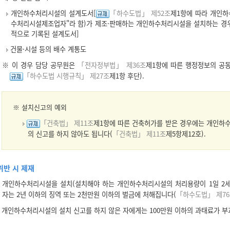
개인하수처리시설의 설계도서[
「하수도법」 제52조
제1항에 따라 개인하
수처리시설제조업자"라 함)가 제조·판매하는 개인하수처리시설을 설치하는 경
적으로 기록된 설계도서]
건물·시설 등의 배수 계통도
※ 이 경우 담당 공무원은
「전자정부법」 제36조
제1항에 따른 행정정보의 공
「하수도법 시행규칙」 제27조
제1항 후단).
※
설치신고의 예외
「건축법」 제11조
제1항에 따른 건축허가를 받은 경우에는 개인하수
의 신고를 하지 않아도 됩니다(
「건축법」 제11조
제5항제12호).
위반 시 제재
개인하수처리시설을 설치(설치해야 하는 개인하수처리시설의 처리용량이 1일 2세
자는 2년 이하의 징역 또는 2천만원 이하의 벌금에 처해집니다(
「하수도법」 제7
개인하수처리시설의 설치 신고를 하지 않은 자에게는 100만원 이하의 과태료가 부