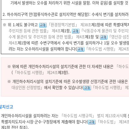
기에서 발생하는 오수를 처리하기 위한 시설을 말함. 이하 같음)를 설치할 것
2. 하수처리구역 안(합류식하수관로 설치지역만 해당함): 수세식 변기를 설치하려
※ 위 1.에도 불구하고
「환경정책기본법」 제38조
제1항에 따른 특별대책
주민지원 등에 관한 법률」 제4조
제1항,
「낙동강수계 물관리 및 주민지원
수계 물관리 및 주민지원 등에 관한 법률」 제4조
제1항 및
「영산강·섬진
제4조
제1항에 따른 수변구역에서 수세식 변기를 설치하거나 1일 오수 발생
려는 자는 오수처리시설을 설치해야 합니다(
「하수도법 시행령」 제24
※ 위에 따른 개인하수처리시설의 설치기준에 관한 더 자세한 내용은
「하수도
(
「하수도법 시행령」 제24조
제3항).
※ 개인하수처리시설의 설치기준에 따른 오수발생량 산정기준에 관한 내용
대상인원 산정방법」
에서 확인할 수 있습니다(
「하수도법 시행령」 제
설치신고
개인하수처리시설을 설치하려는 자는
「하수도법 시행규칙」 별지 제13호서식
의 
특별자치도지사·시장·군수·구청장에게 제출해야 합니다(
「하수도법」 제34
제1항 전단 참조).