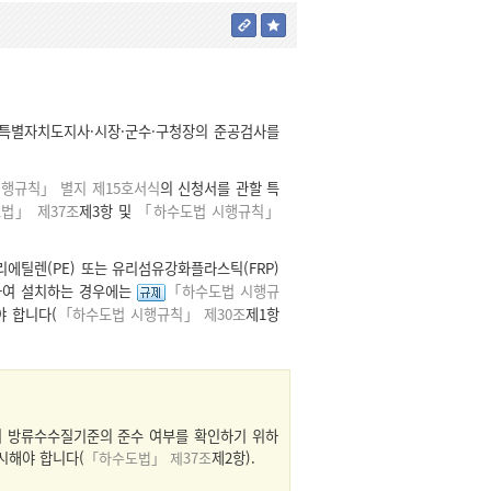
특별자치도지사·시장·군수·구청장의 준공검사를
행규칙」 별지 제15호서식
의 신청서를 관할 특
법」 제37조
제3항 및
「하수도법 시행규칙」
에틸렌(PE) 또는 유리섬유강화플라스틱(FRP)
하여 설치하는 경우에는
「하수도법 시행규
 합니다(
「하수도법 시행규칙」 제30조
제1항
 방류수수질기준의 준수 여부를 확인하기 위하
시해야 합니다(
「하수도법」 제37조
제2항).