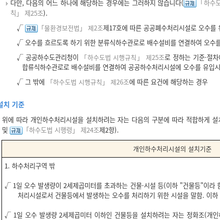
다만, 다음의 어느 하나에 해당하는 경우에는 그러하지 않습니다(
「하수도
칙」 제25조
).
√
「물환경보전법」 제2조
제17호에 따른 공공폐수처리시설로 오수를 
√ 오수를 흐르도록 하기 위한 분류식하수관로로 배수설비를 연결하여 오수
√ 공공하수도관리청이
「하수도법 시행규칙」 제25조
로 정하는 기준·절
합류식하수관로로 배수설비를 연결하여 공공하수처리시설에 오수를 유입시
√ 그 밖에
「하수도법 시행규칙」 제26조
에 따른 요건에 해당하는 경우
설치 기준
위에 따라 개인하수처리시설을 설치하려는 자는 다음의 구분에 따라 적합하게 설
및
「하수도법 시행령」 제24조
제2항).
개인하수처리시설의 설치기준
1. 하수처리구역 밖
√ 1일 오수 발생량이 2세제곱미터를 초과하는 건물·시설 등(이하 "건물등"이라
처리시설로서 건물등에서 발생하는 오수를 처리하기 위한 시설을 말함. 이하 
√ 1일 오수 발생량 2세제곱미터 이하인 건물등을 설치하려는 자는 정화조(개