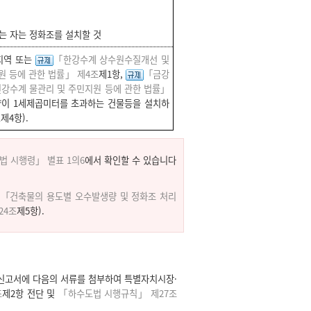
는 자는 정화조를 설치할 것
지역 또는
「한강수계 상수원수질개선 및
 등에 관한 법률」 제4조
제1항,
「금강
강수계 물관리 및 주민지원 등에 관한 법률」
량이 1세제곱미터를 초과하는 건물등을 설치하
조
제4항).
법 시행령」 별표 1의6
에서 확인할 수 있습니다
은
「건축물의 용도별 오수발생량 및 정화조 처리
24조
제5항).
신고서에 다음의 서류를 첨부하여 특별자치시장·
조
제2항 전단 및
「하수도법 시행규칙」 제27조