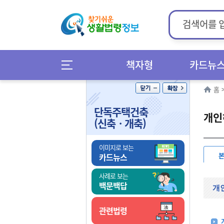
책자형
카드뉴
홈
단독주택건축
개인
(신축ㆍ개축)
이미지로 보는
카드뉴스
사례로 보는
백문백답
개
관련법령