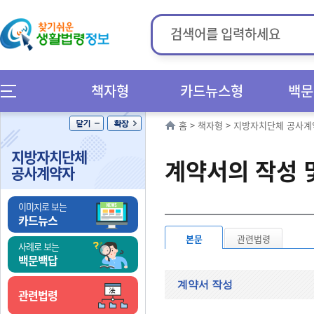
책자형
카드뉴스형
백문
홈
>
책자형
>
지방자치단체 공사계
지방자치단체
계약서의 작성 
공사계약자
이미지로 보는
카드뉴스
본문
관련법령
사례로 보는
백문백답
계약서 작성
관련법령