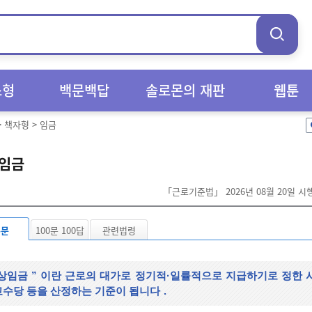
스형
백문백답
솔로몬의 재판
웹툰
>
책자형
>
임금
임금
「근로기준법」 2026년 08월 20일 
본문
100문 100답
관련법령
상임금
”
이란 근로의 대가로 정기적·일률적으로 지급하기로 정한 
수당 등을 산정하는 기준이 됩니다
.