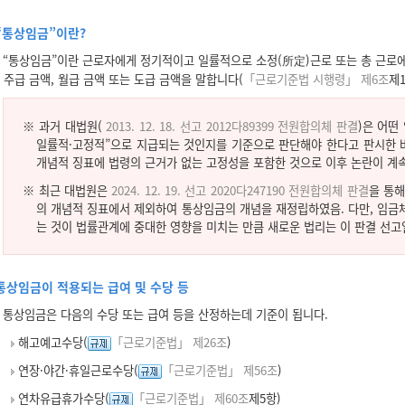
“통상임금”이란?
“통상임금”이란 근로자에게 정기적이고 일률적으로 소정(所定)근로 또는 총 근로에 
주급 금액, 월급 금액 또는 도급 금액을 말합니다(
「근로기준법 시행령」 제6조
제1
※ 과거 대법원(
2013. 12. 18. 선고 2012다89399 전원합의체 판결
)은 어떤
일률적·고정적”으로 지급되는 것인지를 기준으로 판단해야 한다고 판시한 바
개념적 징표에 법령의 근거가 없는 고정성을 포함한 것으로 이후 논란이 계
※ 최근 대법원은
2
024. 12. 19. 선고 2020다247190 전원합의체 판결
을 통해
의 개념적 징표에서 제외하여 통상임금의 개념을 재정립하였음. 다만, 임금
는 것이 법률관계에 중대한 영향을 미치는 만큼 새로운 법리는 이 판결 선
통상임금이 적용되는 급여 및 수당 등
통상임금은 다음의 수당 또는 급여 등을 산정하는데 기준이 됩니다.
해고예고수당(
「근로기준법」 제26조
)
연장·야간·휴일근로수당(
「근로기준법」 제56조
)
연차유급휴가수당(
「근로기준법」 제60조
제5항)