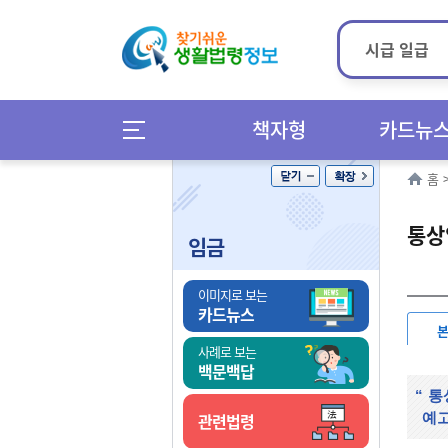
책자형
카드뉴
홈
통상
임금
이미지로 보는
카드뉴스
사례로 보는
백문백답
“
통
관련법령
예고