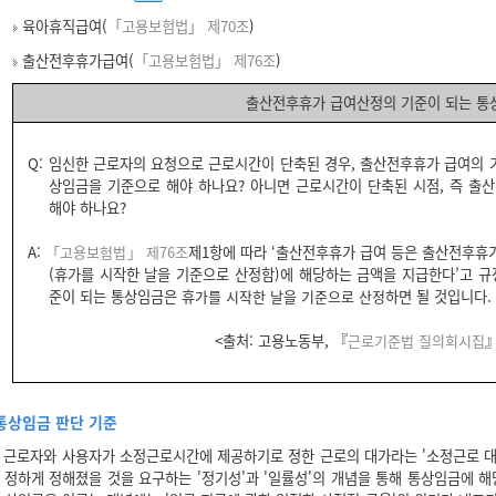
육아휴직급여(
「고용보험법」 제70조
)
출산전후휴가급여(
「고용보험법」 제76조
)
출산전후휴가 급여산정의 기준이 되는 통
Q: 임신한 근로자의 요청으로 근로시간이 단축된 경우, 출산전후휴가 급여의 
상임금을 기준으로 해야 하나요? 아니면 근로시간이 단축된 시점, 즉 출
해야 하나요?
A:
「고용보험법」 제76조
제1항에 따라 ‘출산전후휴가 급여 등은 출산전후휴
(휴가를 시작한 날을 기준으로 산정함)에 해당하는 금액을 지급한다’고 
준이 되는 통상임금은 휴
가를 시작한 날을 기준으로 산정
하면 될 것입니다.
<출처: 고용노동부, 『
근로기준법 질의회시집
』
통상임금 판단 기준
근로자와 사용자가 소정근로시간에 제공하기로 정한 근로의 대가라는 '소정근로 대가
정하게 정해졌을 것을 요구하는 '정기성'과 '일률성'의 개념을 통해 통상임금에 해