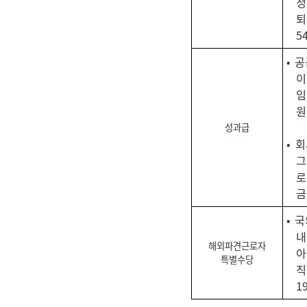
정
퇴
5
• 
이
임
원
성과급
• 
그
로
금
• 
내
해외파견근로자
아
특별수당
직
1