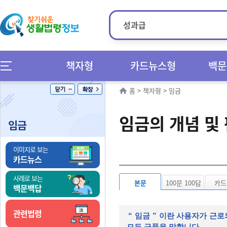
책자형
카드뉴스형
백문
홈
>
책자형
>
임금
임금의 개념 및
임금
이미지로 보는
카드뉴스
사례로 보는
본문
100문 100답
카드
백문백답
관련법령
“
임금
”
이란 사용자가 근로
모든 금품을 말합니다
.