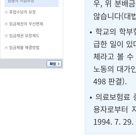
임금의 지급보장
우, 위 분배
휴업수당의 보장
않습니다(대법원 
임금채권의 우선변제
• 학교의 학
임금채권 보장제도
급한 일이 있
임금체불 해결방법
체라고 볼 수
노동의 대가인 
498 판결).
• 의료보험료
용자로부터 
1994. 7. 2