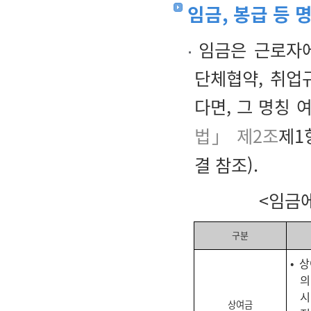
임금, 봉급 등 
임금은 근로자에
단체협약, 취업
다면, 그
명칭 
법」 제2조
제1항
결 참조).
<임금에
구분
• 
의
시
상여금