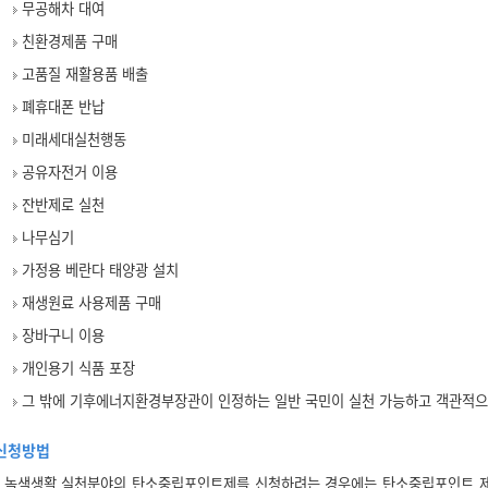
무공해차 대여
친환경제품 구매
고품질 재활용품 배출
폐휴대폰 반납
미래세대실천행동
공유자전거 이용
잔반제로 실천
나무심기
가정용 베란다 태양광 설치
재생원료 사용제품 구매
장바구니 이용
개인용기 식품 포장
그 밖에 기후에너지환경부장관이 인정하는 일반 국민이 실천 가능하고 객관적으
신청방법
녹색생활 실천분야의 탄소중립포인트제를 신청하려는 경우에는 탄소중립포인트 제