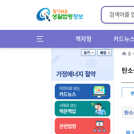
책자형
카드뉴
홈
탄소
가정에너지 절약
이미지로 보는
카드뉴스
사례로 보는
백문백답
탄소
관련법령