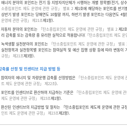
에너지 분야의 포인트는 전기 등 지방자치단체가 시행하는 개별 항목별(전기, 상수
소중립포인트 제도 운영에 관한 규정」 별표 2
제1호에 해당하는 포인트를 반기별
상반기 발생 포인트는 당해연도 10월말 까지, 하반기 발생 포인트는 다음연도 4
운영에 관한 규정」 제21조
제1항).
자동차 분야의 포인트는
「탄소중립포인트 제도 운영에 관한 규정」 별표 2
제2호
리 감축률 또는 감축량 중 유리한 실적으로 적용합니다(
「탄소중립포인트 제도 운영
녹색생활 실천분야의 포인트는
「탄소중립포인트 제도 운영에 관한 규정」 별표 
실천항목과 실천항목별 포인트는 참여실적 및 예산 집행 상황 등에 따라 변동이 
규정」 제21조
제3항).
감축률 산정 및 인센티브 지급 방법 등
참여자의 에너지 및 차량운행 감축률 산정방법은
「탄소중립포인트 제도 운영에 관
트 제도 운영에 관한 규정」 제22조
).
포인트를 인센티브로 환산하여 지급하는 기준은
「탄소중립포인트 제도 운영에 관한
제도 운영에 관한 규정」 제23조
제1항).
환산된 인센티브의 지급방법 및 절차는 「탄소중립포인트 제도제 운영에 관한 규정」
인트 제도 운영에 관한 규정」 제23조
제2항).