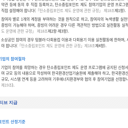
약관 등에 동의 후 직접 등록하고, 탄소중립포인트 제도 참여기업의 운영 프로그
직접 설정해야 합니다(
「탄소중립포인트 제도 운영에 관한 규정」 제18조
제1항).
참여자 별로 1개의 계정을 부여하는 것을 원칙으로 하고, 참여자의 녹색생활 실
증빙이 가능해야 하며, 증빙이 어려운 경우 다른 객관적인 방법으로 실천활동 실적
도 운영에 관한 규정」 제18조
제2항·제3항).
소상공인 참여의 경우 텀블러·다회용컵 이용과 다회용기 이용 실천활동에 한하며, 
야 합니다(
「탄소중립포인트 제도 운영에 관한 규정」제18조
제4항).
기업의 참여절차
기업이 참여를 희망하는 경우 탄소중립포인트 제도 운영 프로그램에 공지된 신청서에
여 규모 등의 내용으로 작성하여 한국환경산업기술원에 제출해야 하고, 한국환경산
규모, 시스템 연계 등을 고려하여 기후에너지환경부와 협의 후 참여기업을 선정합
제19조
).
티브 지급
포인트 산정기준