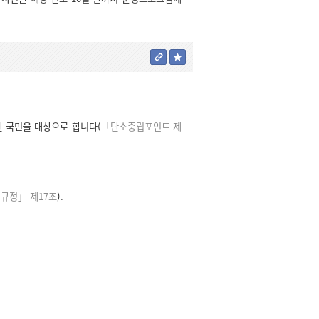
 국민을 대상으로 합니다(
「탄소중립포인트 제
규정」 제17조
).