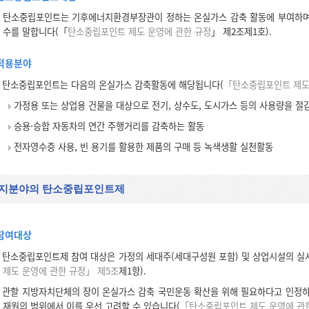
탄소중립포인트는 기후에너지환경부장관이 정하는 온실가스 감축 활동에 부여하며,
수를 말합니다(「
탄소중립포인트 제도 운영에 관한 규정
」 제2조제1호).
적용분야
탄소중립포인트는 다음의 온실가스 감축활동에 해당됩니다(
「탄소중립포인트 제도
가정용 또는 상업용 건물을 대상으로 전기, 상수도, 도시가스 등의 사용량을 절
승용·승합 자동차의 연간 주행거리를 감축하는 활동
전자영수증 사용, 빈 용기를 활용한 제품의 구매 등 녹색생활 실천활동
지분야의 탄소중립포인트제
참여대상
탄소중립포인트제 참여 대상은 가정의 세대주(세대구성원 포함) 및 상업시설의 실사용
제도 운영에 관한 규정」 제5조
제1항).
관할 지방자치단체의 장이 온실가스 감축 국민운동 확산을 위해 필요하다고 인정하
재원의 범위에서 이를 우선 고려할 수 있습니다(
「탄소중립포인트 제도 운영에 관한