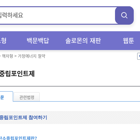
스형
백문백답
솔로몬의 재판
웹툰
>
책자형
>
가정에너지 절약
중립포인트제
본문
관련법령
중립포인트제 참여하기
탄소중립포인트제란?