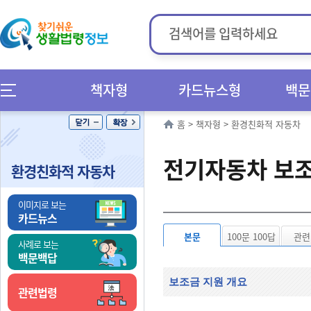
책자형
카드뉴스형
백문
홈
>
책자형
>
환경친화적 자동차
전기자동차 보
환경친화적 자동차
이미지로 보는
카드뉴스
본문
100문 100답
관련
사례로 보는
백문백답
보조금 지원 개요
관련법령