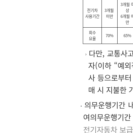
3개월 
전기차
3개월
상
사용기간
미만
6개월 
만
회수
70%
65%
요율
다만, 교통사
자(이하 “예
사 등으로부터
매 시 지불한 
의무운행기간 내
여의무운행기간 
전기자동차 보급